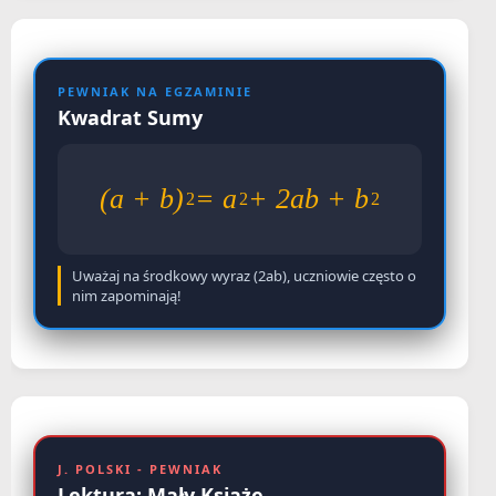
PEWNIAK NA EGZAMINIE
Kwadrat Sumy
(a + b)
= a
+ 2ab + b
2
2
2
Uważaj na środkowy wyraz (2ab), uczniowie często o
nim zapominają!
J. POLSKI - PEWNIAK
Lektura: Mały Książę