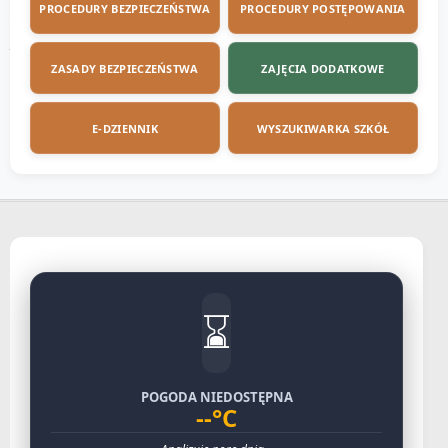
PROCEDURY BEZPIECZEŃSTWA
PROCEDURY POSTĘPOWANIA
ZASADY BEZPIECZEŃSTWA
ZAJĘCIA DODATKOWE
E-DZIENNIK
WYSZUKIWARKA SZKÓŁ
⌛
POGODA NIEDOSTĘPNA
--°C