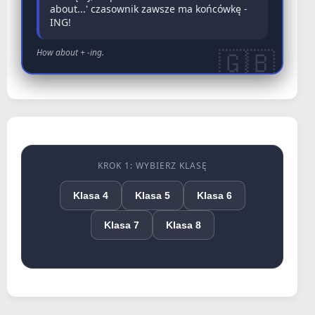
about...' czasownik zawsze ma końcówkę -
ING!
How about + -ing.
KROK 1: WYBIERZ KLASĘ
Klasa 4
Klasa 5
Klasa 6
Klasa 7
Klasa 8