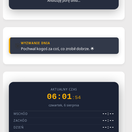
Analizuję porę dnia...
WYZWANIE DNIA
🎯
Pochwal kogoś za coś, co zrobił dobrze. 🌟
AKTUALNY CZAS
06:01
:54
czwartek, 6 sierpnia
--:--
WSCHÓD
--:--
ZACHÓD
--:--
DZIEŃ