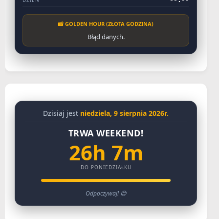
DZIEŃ
📸 GOLDEN HOUR (ZŁOTA GODZINA)
Błąd danych.
Dzisiaj jest
niedziela, 9 sierpnia 2026r.
TRWA WEEKEND!
26h 7m
DO PONIEDZIAŁKU
Odpoczywaj! 😊