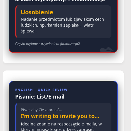
Uosobienie
Nadanie przedmiotom lub zjawiskom cech
ludzkich, np. 'kamień zapłakał', 'wiatr
śpiewa'.
Często mylone z ożywieniem (animizacją)!
ENGLISH - QUICK REVIEW
Pisanie: List/E-mail
Piszę, aby Cię zaprosić...
I'm writing to invite you to...
Idealne zdanie na rozpoczęcie e-maila, w
którym musisz kogoś gdzieś zaprosić.