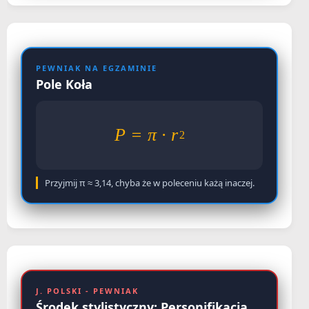
PEWNIAK NA EGZAMINIE
Pole Koła
P = π · r
2
Przyjmij π ≈ 3,14, chyba że w poleceniu każą inaczej.
J. POLSKI - PEWNIAK
Środek stylistyczny: Personifikacja