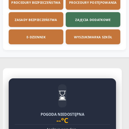
PROCEDURY BEZPIECZEŃSTWA
PROCEDURY POSTĘPOWANIA
ZASADY BEZPIECZEŃSTWA
ZAJĘCIA DODATKOWE
E-DZIENNIK
WYSZUKIWARKA SZKÓŁ
⌛
POGODA NIEDOSTĘPNA
--°C