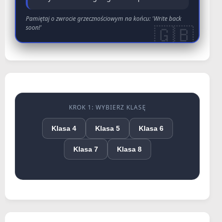
Pamiętaj o zwrocie grzecznościowym na końcu: 'Write back
soon!'
KROK 1: WYBIERZ KLASĘ
Klasa 4
Klasa 5
Klasa 6
Klasa 7
Klasa 8