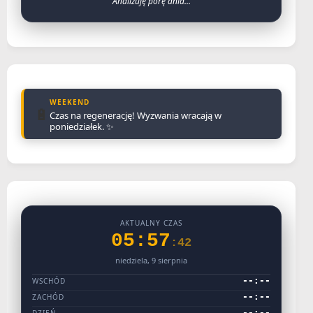
Analizuję porę dnia...
WEEKEND
🔋
Czas na regenerację! Wyzwania wracają w
poniedziałek. ✨
AKTUALNY CZAS
05:57
:42
niedziela, 9 sierpnia
--:--
WSCHÓD
--:--
ZACHÓD
--:--